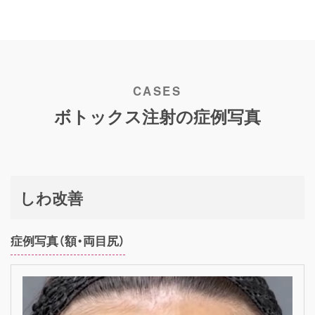
ボトックス注射の
症例写真
しわ改善
症例写真（額・両目尻）