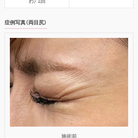
わ） 1回
症例写真（両目尻）
施術前