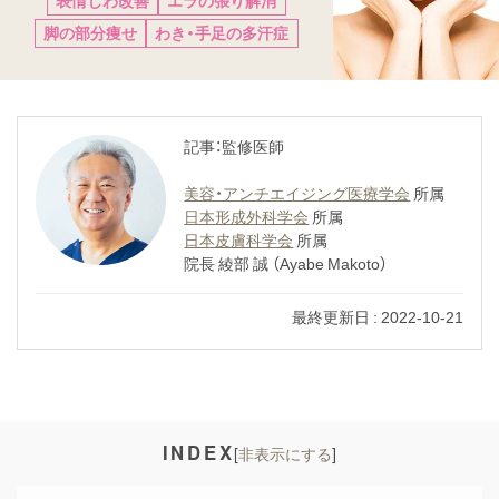
脚の部分痩せ
わき・手足の多汗症
記事：監修医師
美容・アンチエイジング医療学会
所属
日本形成外科学会
所属
日本皮膚科学会
所属
院長 綾部 誠 （Ayabe Makoto）
最終更新日 :
2022-10-21
INDEX
[
非表示にする
]