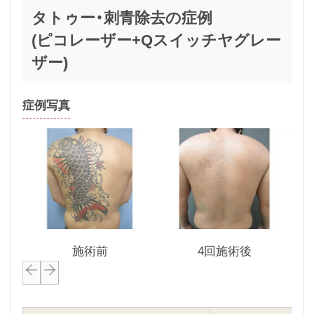
タトゥー・刺青除去の症例
(ピコレーザー+Qスイッチヤグレー
ザー)
症例写真
施術前
4回施術後
P
N
r
e
e
x