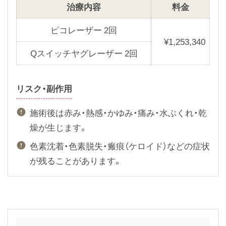
治療内容
料金
v
t
i
s
ピコレーザー 2回
¥
1,253,340
o
l
Qスイッチヤグレーザー 2回
u
i
s
d
s
e
リスク・副作用
l
施術後は赤み・熱感・かゆみ・痛み・水ぶくれ・乾
i
燥が生じます。
d
e
色素沈着・色素脱失・瘢痕（ケロイド）などの症状
が残ることがあります。