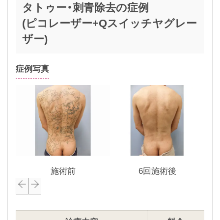
タトゥー・刺青除去の症例
(ピコレーザー+Qスイッチヤグレー
ザー)
症例写真
施術前
6回施術後
P
N
r
e
e
x