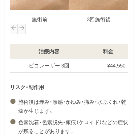
施術前
3回施術後
P
N
r
e
e
x
治療内容
料金
v
t
i
s
ピコレーザー 3回
¥
44,550
o
l
u
i
リスク・副作用
s
d
s
e
施術後は赤み・熱感・かゆみ・痛み・水ぶくれ・乾
l
燥が生じます。
i
色素沈着・色素脱失・瘢痕（ケロイド）などの症状
d
が残ることがあります。
e