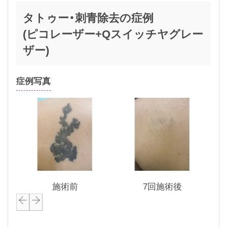
タトゥー・刺青除去の症例
(ピコレーザー+Qスイッチヤグレー
ザー)
症例写真
施術前
7回施術後
P
N
r
e