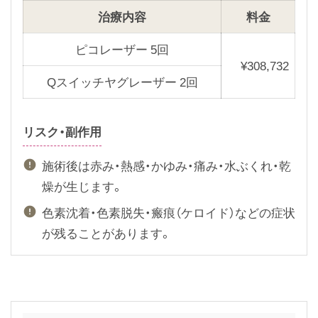
e
x
治療内容
料金
v
t
i
s
ピコレーザー 5回
¥
308,732
o
l
Qスイッチヤグレーザー 2回
u
i
s
d
s
e
リスク・副作用
l
施術後は赤み・熱感・かゆみ・痛み・水ぶくれ・乾
i
燥が生じます。
d
e
色素沈着・色素脱失・瘢痕（ケロイド）などの症状
が残ることがあります。