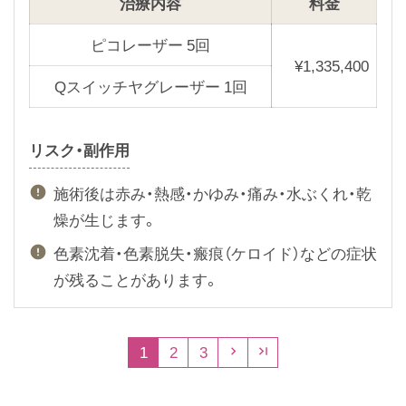
治療内容
料金
v
t
i
s
ピコレーザー 5回
¥
1,335,400
o
l
Qスイッチヤグレーザー 1回
u
i
s
d
s
e
リスク・副作用
l
施術後は赤み・熱感・かゆみ・痛み・水ぶくれ・乾
i
燥が生じます。
d
e
色素沈着・色素脱失・瘢痕（ケロイド）などの症状
が残ることがあります。
1
2
3

