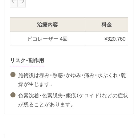
P
N
r
e
e
x
治療内容
料金
v
t
i
s
ピコレーザー 4回
¥
320,760
o
l
u
i
リスク・副作用
s
d
s
e
施術後は赤み・熱感・かゆみ・痛み・水ぶくれ・乾
l
燥が生じます。
i
色素沈着・色素脱失・瘢痕（ケロイド）などの症状
d
が残ることがあります。
e