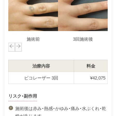
施術前
3回施術後
P
N
r
e
e
x
治療内容
料金
v
t
i
s
ピコレーザー 3回
¥
42,075
o
l
u
i
リスク・副作用
s
d
s
e
施術後は赤み・熱感・かゆみ・痛み・水ぶくれ・乾
l
燥が生じます。