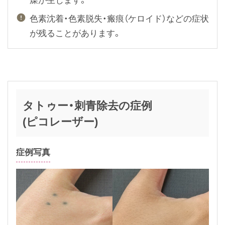
i
色素沈着・色素脱失・瘢痕（ケロイド）などの症状
d
が残ることがあります。
e
タトゥー・刺青除去の症例
(ピコレーザー)
症例写真