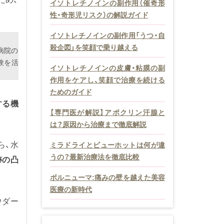
イソトレチノインの副作用（催奇形
性・奇形児リスク）の解説ガイド
イソトレチノインの副作用「うつ・自
殺企図」を笑顔で乗り越える
病院の
験を活
イソトレチノインの皮膚・粘膜の副
作用をケアし、笑顔で治療を続ける
ためのガイド
する機
【専門医が解説】アポクリン汗腺と
は？原因から治療まで徹底解説
ら、水
ミラドライとビューホットは何が違
うの？最新治療法を徹底比較
跡の凸
ボルニューマ:痛みの壁を越えた美容
医療の新時代
ウダー