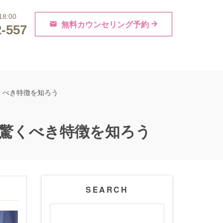
ニキビ跡治療
8:00
無料カウンセリング予約
2-557

除去
A・男性の薄毛治療
採用情報
驚くべき特徴を知ろう
？驚くべき特徴を知ろう
SEARCH