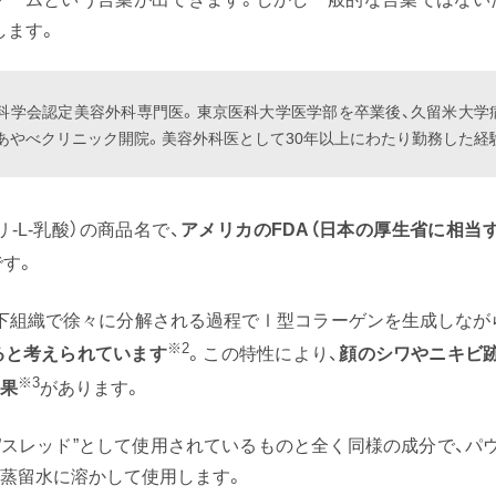
します。
科学会認定美容外科専門医。東京医科大学医学部を卒業後、久留米大学
科あやべクリニック開院。美容外科医として30年以上にわたり勤務した経
A:ポリ-L-乳酸）の商品名で、
アメリカのFDA（日本の厚生省に相当
です。
下組織で徐々に分解される過程でⅠ型コラーゲンを生成しなが
※2
ると考えられています
。この特性により、
顔のシワやニキビ
※3
効果
があります。
る”スレッド”として使用されているものと全く同様の成分で、パ
用蒸留水に溶かして使用します。