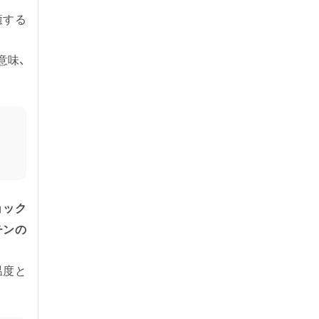
癒する
意味、
ョック
チンの
温度と