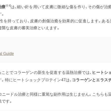
※4
治療
は、細い針を用いて皮膚に微細な傷を作り、その傷が治
す。
性を持っており、皮膚の創傷治癒を効果的に促進します。ある
侵襲な皮膚の審美治療といえます。
al Guide
ることでコラーゲンの新生を促進する温熱治療では、
ヒートシ
ます。特にヒートショックプロテイン47は、
コラーゲンとエラス
ロニードル治療と同様に重篤な副作用は生じません。こちらも
法です。