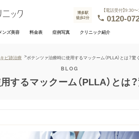
の薄毛治療
医療脱毛
ニキビ治療
【電話受付】9:30〜1
博多駅
0120-07

徒歩2分
プティング
れる理由
ヒアルロン酸注入
GLP-1ダイエット
当院の取り組み
タトゥー・刺青
AG
メンズ美容
料金表
症例写真
クリニック紹介
>
ニキビ跡治療
ポテンツァ治療時に使用するマックーム（PLLA）とは？
用するマックーム（PLLA）とは