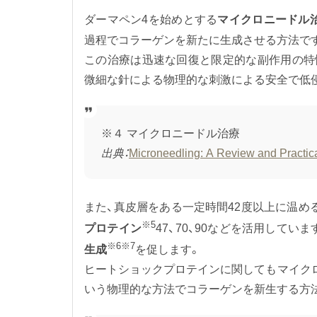
ダーマペン4を始めとする
マイクロニードル
過程でコラーゲンを新たに生成させる方法で
この治療は迅速な回復と限定的な副作用の特
微細な針による物理的な刺激による安全で低
※４ マイクロニードル治療
出典：
Microneedling: A Review and Practic
また、真皮層をある一定時間42度以上に温め
※5
プロテイン
47、70、90などを活用してい
※6※7
生成
を促します。
ヒートショックプロテインに関してもマイク
いう物理的な方法でコラーゲンを新生する方