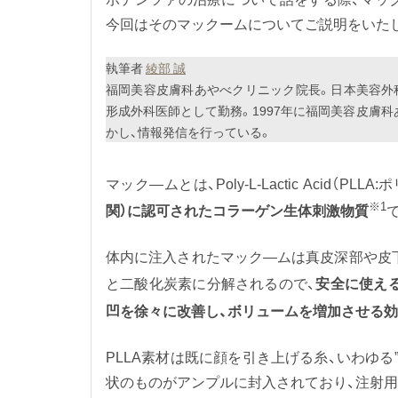
今回はそのマックームについてご説明をいた
執筆者
綾部 誠
福岡美容皮膚科あやべクリニック院長。日本美容外
形成外科医師として勤務。1997年に福岡美容皮膚
かし、情報発信を行っている。
マック―ムとは、Poly-L-Lactic Acid（PLL
※1
関）に認可されたコラーゲン生体刺激物質
体内に注入されたマック―ムは真皮深部や皮
と二酸化炭素に分解されるので、
安全に使え
凹を徐々に改善し、ボリュームを増加させる
PLLA素材は既に顔を引き上げる糸、いわゆ
状のものがアンプルに封入されており、注射