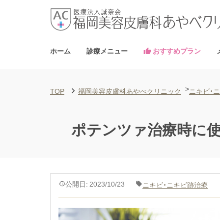
ワキガ・多汗症治療
AGA・男性
鼻の整形
毛穴治療
タトゥー・刺青除去
ドクター紹介
クールスカル
選ば
ホーム
診療メニュー
おすすめプラン

>
TOP

福岡美容皮膚科あやべクリニック
ニキビ・
ポテンツァ治療時に使
公開日: 2023/10/23
ニキビ・ニキビ跡治療

