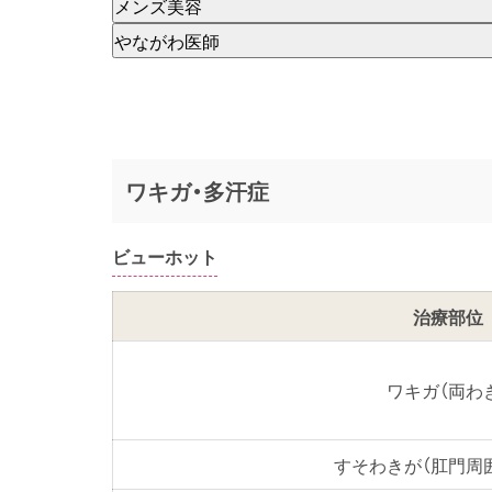
メンズ美容
やながわ医師
ワキガ・多汗症
ビューホット
治療部位
ワキガ（両わ
すそわきが（肛門周