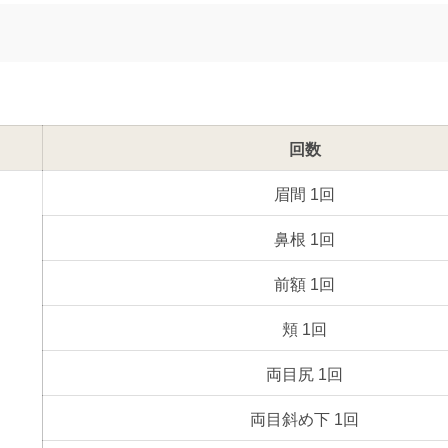
回数
眉間 1回
鼻根 1回
前額 1回
頬 1回
両目尻 1回
両目斜め下 1回