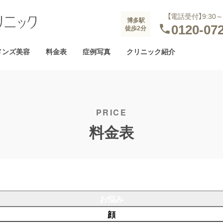
の薄毛治療
紹介
ボルニューマ
医療脱毛
選ばれる理由
ニキビ治療
ボ
【電話受付】9:30～1
博多駅
0120-07

メンズ美容
徒歩2分
エット
タトゥー・刺青除去
包茎治療
メンズ美容
料金表
症例写真
クリニック紹介
料金表
お悩み
顔