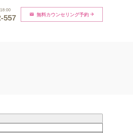
ルフォーマー
当院の取り組み
ニキビ跡治療
8:00
無料カウンセリング予約
2-557
