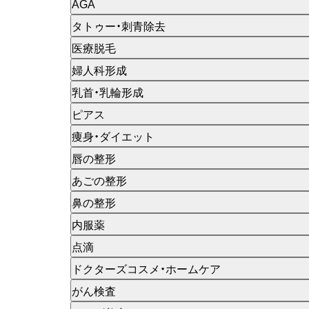
AGA
タトゥー・刺青除去
医療脱毛
婦人科形成
乳首・乳輪形成
ピアス
痩身・ダイエット
唇の整形
あごの整形
鼻の整形
内服薬
点滴
ドクターズコスメ・ホームケア
がん検査