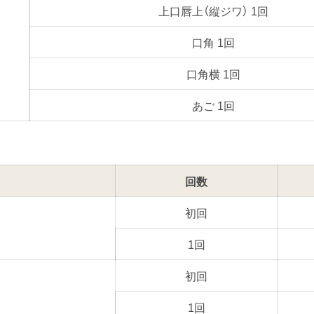
上口唇上（縦ジワ） 1回
口角 1回
口角横 1回
あご 1回
回数
初回
1回
初回
1回