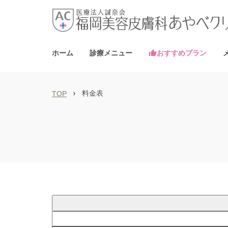
ワキガ・多汗症治療
AGA・男性の薄毛治療
院長紹介
AGA・男性
医師
鼻の整形
毛穴治療
ワキガ・多汗症治療（ビューホット）
採用情報
GLP-1ダイ
ホーム
診療メニュー
おすすめプラン

料金表
TOP